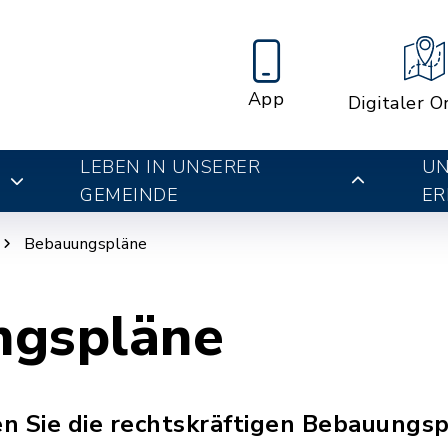
App
Digitaler O
LEBEN IN UNSERER
UN
E
GEMEINDE
ER
Bebauungspläne
ngspläne
n Sie die rechtskräftigen Bebauungsp