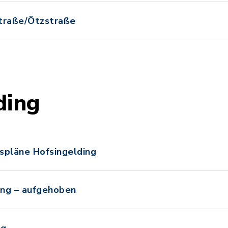
Straße/Ötzstraße
ding
spläne Hofsingelding
ing – aufgehoben