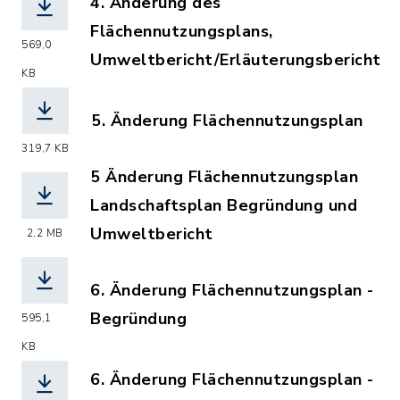
4. Änderung des
Flächennutzungsplans,
569,0
Umweltbericht/Erläuterungsbericht
KB
(Dateiname: woe_4aenderung-fnp-umwel
5. Änderung Flächennutzungsplan
(Dateiname: 5._AEnderung_Flaechennut
319,7 KB
5 Änderung Flächennutzungsplan
Landschaftsplan Begründung und
Umweltbericht
2,2 MB
(Dateiname: 5._AEnderung_Flaechennu
6. Änderung Flächennutzungsplan -
Begründung
595,1
(Dateiname: 6._AEnderung_Flaechennu
KB
6. Änderung Flächennutzungsplan -