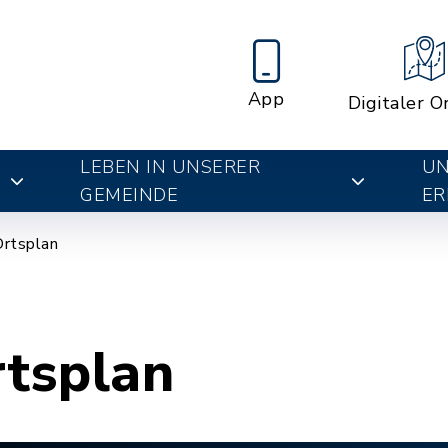
App
Digitaler O
LEBEN IN UNSERER
UN
E
GEMEINDE
ER
Ortsplan
rtsplan