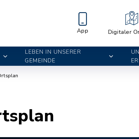
App
Digitaler O
LEBEN IN UNSERER
UN
E
GEMEINDE
ER
Ortsplan
rtsplan