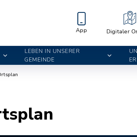
App
Digitaler O
LEBEN IN UNSERER
UN
E
GEMEINDE
ER
Ortsplan
rtsplan