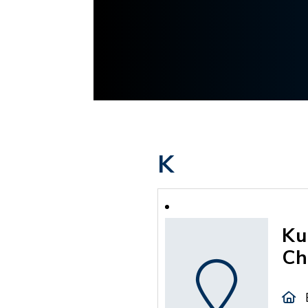
K
Ku
Ch