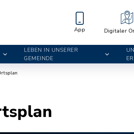
App
Digitaler O
LEBEN IN UNSERER
UN
E
GEMEINDE
ER
Ortsplan
rtsplan