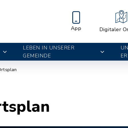
App
Digitaler O
LEBEN IN UNSERER
UN
E
GEMEINDE
ER
Ortsplan
rtsplan