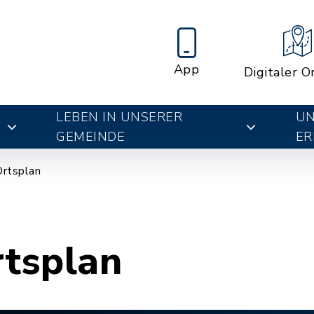
App
Digitaler O
LEBEN IN UNSERER
UN
E
GEMEINDE
ER
Ortsplan
rtsplan