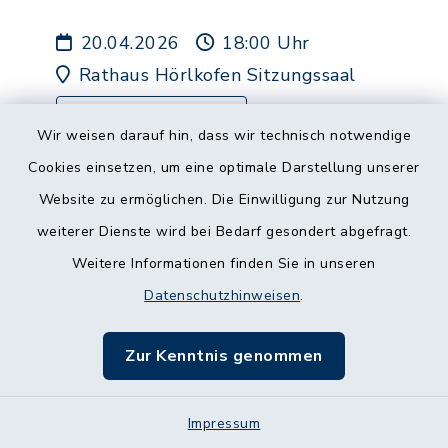
20.04.2026
18:00 Uhr
Rathaus Hörlkofen Sitzungssaal
Gemeinderatssitzungen
Wir weisen darauf hin, dass wir technisch notwendige
Cookies einsetzen, um eine optimale Darstellung unserer
Mehr lesen
Website zu ermöglichen. Die Einwilligung zur Nutzung
weiterer Dienste wird bei Bedarf gesondert abgefragt.
Weitere Informationen finden Sie in unseren
Datenschutzhinweisen
.
KaffeeKlatsch &
Zur Kenntnis genommen
KinderQuatsch -
Stantagskaffee mit
Schnitzeljagd durch
Impressum
19.04.2026
14:00 Uhr