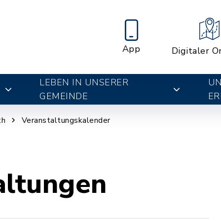
App
Digitaler O
LEBEN IN UNSERER
UN
E
GEMEINDE
ER
th
Veranstaltungskalender
altungen