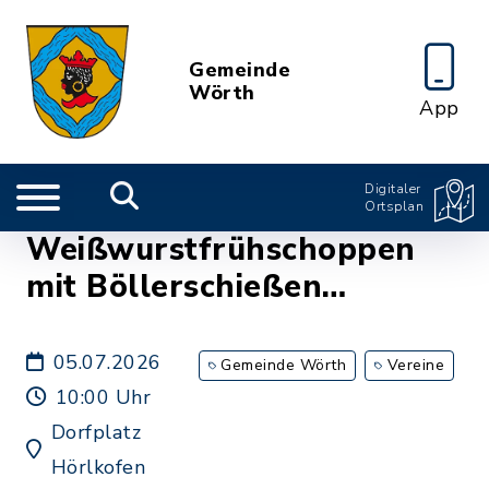
Gemeinde
Wörth
App
Digitaler
Ortsplan
Weißwurstfrühschoppen
mit Böllerschießen
Hubertus-Schützen
05.07.2026
Gemeinde Wörth
Vereine
10:00 Uhr
Dorfplatz
Hörlkofen