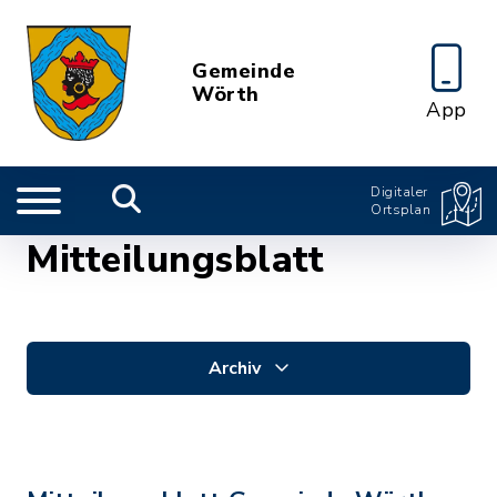
Gemeinde
Wörth
App
Digitaler
Ortsplan
Mitteilungsblatt
Archiv