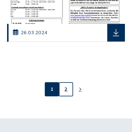
herunterl
26.03.2024
1
2