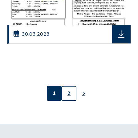
herunterl
30.03.2023
1
2