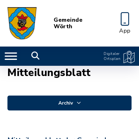
Gemeinde
Wörth
App
Digitaler
Ortsplan
Mitteilungsblatt
Archiv