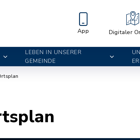
App
Digitaler O
LEBEN IN UNSERER
UN
E
GEMEINDE
ER
Ortsplan
rtsplan