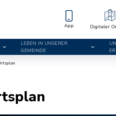
App
Digitaler O
LEBEN IN UNSERER
UN
E
GEMEINDE
ER
Ortsplan
rtsplan