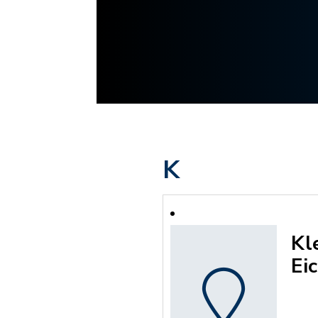
K
Kl
Ei