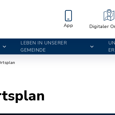
App
Digitaler O
LEBEN IN UNSERER
UN
E
GEMEINDE
ER
Ortsplan
rtsplan