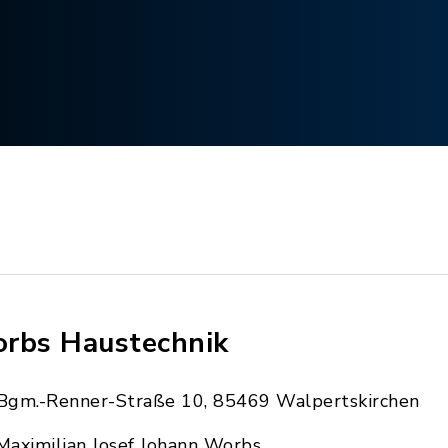
rbs Haustechnik
Bgm.-Renner-Straße 10, 85469 Walpertskirchen
Maximilian Josef Johann Worbs