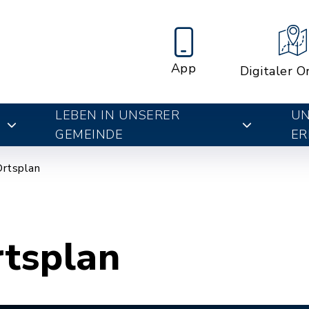
App
Digitaler O
LEBEN IN UNSERER
UN
E
GEMEINDE
ER
Ortsplan
rtsplan